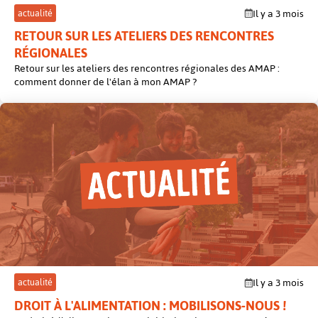
actualité
Il y a 3 mois
RETOUR SUR LES ATELIERS DES RENCONTRES
RÉGIONALES
Retour sur les ateliers des rencontres régionales des AMAP :
comment donner de l'élan à mon AMAP ?
post
actualité
Il y a 3 mois
DROIT À L'ALIMENTATION : MOBILISONS-NOUS !