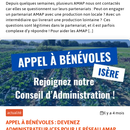
Depuis quelques semaines, plusieurs AMAP nous ont contactés
car elles se questionnent sur leurs partenariats : Peut-on engager
un partenariat AMAP avec une production non locale ? Avec un
intermédiaire qui livrerait une production lointaine ? Ces
questions sont légitimes dans le partenariat, et il est parfois
complexe d’y répondre ! Pour aider les AMAP […]
post
actualité
Il y a 4 mois
APPEL À BÉNÉVOLES : DEVENEZ
ADMINISTRATEUR·ICES POUR LE RÉSEAU AMAP