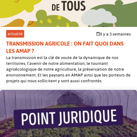
actualité
Il y a 3 semaines
TRANSMISSION AGRICOLE : ON FAIT QUOI DANS
LES AMAP ?
La transmission est la clé de voute de la dynamique de nos
territoires, l’avenir de notre alimentation, le tournant
agroécologique de notre agriculture, la préservation de notre
environnement. Et les paysans en AMAP ainsi que les porteurs de
projets qui nous sollicitent y sont aussi confrontés.
post