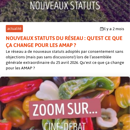
actualité
Il y a 2 mois
NOUVEAUX STATUTS DU RÉSEAU : QU'EST CE QUE
ÇA CHANGE POUR LES AMAP ?
Le réseau a de nouveaux statuts adoptés par consentement sans
objections (mais pas sans discussions!) lors de l’assemblée
générale extraordinaire du 25 avril 2026. Qu'est ce que ça change
pour les AMAP ?
post