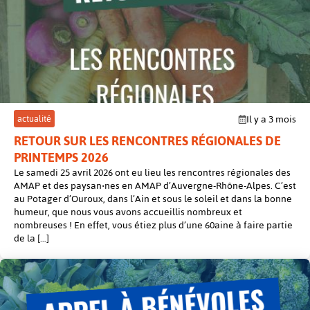
post
actualité
Il y a 3 mois
RETOUR SUR LES RENCONTRES RÉGIONALES DE
PRINTEMPS 2026
Le samedi 25 avril 2026 ont eu lieu les rencontres régionales des
AMAP et des paysan‧nes en AMAP d’Auvergne-Rhône-Alpes. C’est
au Potager d’Ouroux, dans l’Ain et sous le soleil et dans la bonne
humeur, que nous vous avons accueillis nombreux et
nombreuses ! En effet, vous étiez plus d’une 60aine à faire partie
de la […]
Conten
mis
en
avant