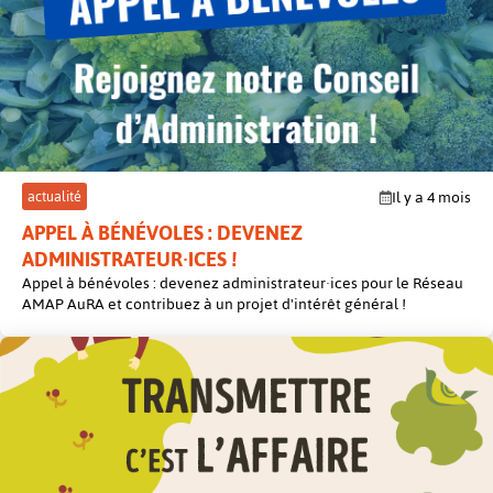
post
actualité
Il y a 4 mois
APPEL À BÉNÉVOLES : DEVENEZ
ADMINISTRATEUR·ICES !
Appel à bénévoles : devenez administrateur·ices pour le Réseau
AMAP AuRA et contribuez à un projet d'intérêt général !
post