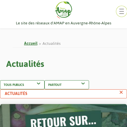
Aller
au
contenu
Le site des réseaux d'AMAP en Auvergne-Rhône-Alpes
Accueil
Actualités
Actualités
ACTUALITÉS
Conten
mis
en
avant