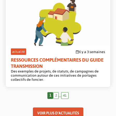
post
actualité
Il y a 3 semaines
RESSOURCES COMPLÉMENTAIRES DU GUIDE
TRANSMISSION
Des exemples de projets, de statuts, de campagnes de
communication autour de ces initiatives de portages
collectifs de foncier.
1
2
41
...
VOIR PLUS D’ACTUALITÉS