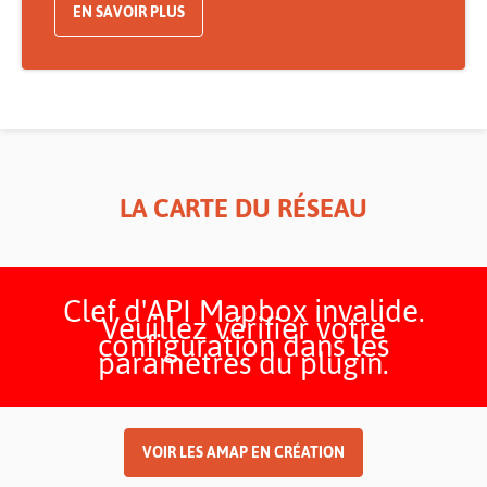
EN SAVOIR PLUS
LA CARTE DU RÉSEAU
Clef d'API Mapbox invalide.
Veuillez vérifier votre
configuration dans les
paramètres du plugin.
VOIR LES AMAP EN CRÉATION