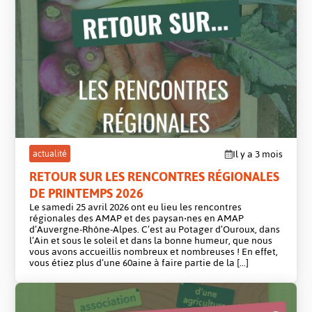
mis
en
avant
post
actualité
Il y a 3 mois
RETOUR SUR LES RENCONTRES RÉGIONALES
DE PRINTEMPS 2026
Le samedi 25 avril 2026 ont eu lieu les rencontres
régionales des AMAP et des paysan‧nes en AMAP
d’Auvergne-Rhône-Alpes. C’est au Potager d’Ouroux, dans
l’Ain et sous le soleil et dans la bonne humeur, que nous
vous avons accueillis nombreux et nombreuses ! En effet,
vous étiez plus d’une 60aine à faire partie de la […]
Contenu
mis