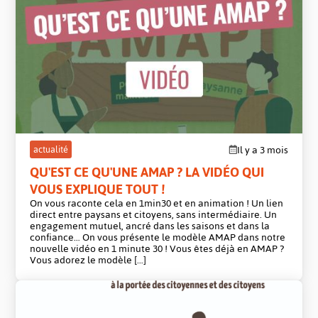
en
avant
post
actualité
Il y a 3 mois
QU'EST CE QU'UNE AMAP ? LA VIDÉO QUI
VOUS EXPLIQUE TOUT !
On vous raconte cela en 1min30 et en animation ! Un lien
direct entre paysans et citoyens, sans intermédiaire. Un
engagement mutuel, ancré dans les saisons et dans la
confiance… On vous présente le modèle AMAP dans notre
nouvelle vidéo en 1 minute 30 ! Vous êtes déjà en AMAP ?
Vous adorez le modèle […]