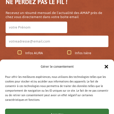
NE PERDEZ PAS LE FIL !
Recevez un résumé mensuel de l'actualité des AMAP près de
chez vous directement dans votre boîte email
Infos AURA
Infos Isère
Gérer le consentement
JE M'ABONNE
Pour offrir les meilleures expériences, nous utilisons des technologies telles que les
cookies pour stocker et/ou accéder aux informations des appareils. Le fait de
Lettre d'infos AuRA archivées
consentir à ces technologies nous permettra de traiter des données telles que le
Lettre d'infos Isère archivées
comportement de navigation ou les ID uniques sur ce site. Le fait de ne pas consentir
ou de retirer son consentement peut avoir un effet négatif sur certaines
caractéristiques et fonctions.
Rechercher
: