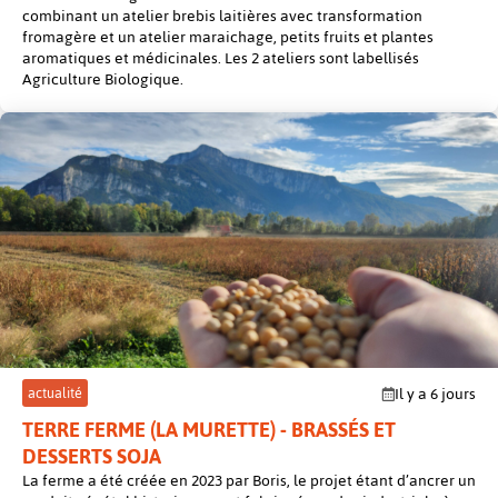
combinant un atelier brebis laitières avec transformation
fromagère et un atelier maraichage, petits fruits et plantes
aromatiques et médicinales. Les 2 ateliers sont labellisés
Agriculture Biologique.
post
actualité
Il y a 6 jours
TERRE FERME (LA MURETTE) - BRASSÉS ET
DESSERTS SOJA
La ferme a été créée en 2023 par Boris, le projet étant d’ancrer un