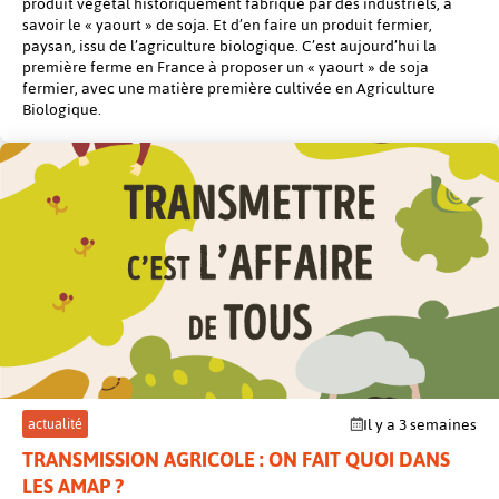
produit végétal historiquement fabriqué par des industriels, à
savoir le « yaourt » de soja. Et d’en faire un produit fermier,
paysan, issu de l’agriculture biologique. C’est aujourd’hui la
première ferme en France à proposer un « yaourt » de soja
fermier, avec une matière première cultivée en Agriculture
Biologique.
post
actualité
Il y a 3 semaines
TRANSMISSION AGRICOLE : ON FAIT QUOI DANS
LES AMAP ?