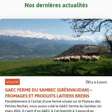
Nos dernières actualités
post
actualité
Il y a 6 jours
GAEC FERME DU SAMBEC (GRÉSIVAUDAN) –
FROMAGES ET PRODUITS LAITIERS BREBIS
Parallèlement à l’achat d’une ferme située sur le Plateau des
Petites Roches, nous avons créé le GAEC Ferme du Sambec en
mars 2022. Il s’agit d’un GAEC à 2 et bientôt à 3 associé.es