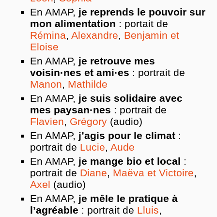
En AMAP,
je reprends le pouvoir sur
mon alimentation
: portait de
Rémina
,
Alexandre
,
Benjamin et
Eloise
En AMAP,
je retrouve mes
voisin·nes et ami·es
: portrait de
Manon
,
Mathilde
En AMAP,
je suis solidaire avec
mes paysan·nes
: portrait de
Flavien
,
Grégory
(audio)
En AMAP,
j’agis pour le climat
:
portrait de
Lucie
,
Aude
En AMAP,
je mange bio et local
:
portrait de
Diane
,
Maëva et Victoire
,
Axel
(audio)
En AMAP,
je mêle le pratique à
l’agréable
: portrait de
Lluis
,