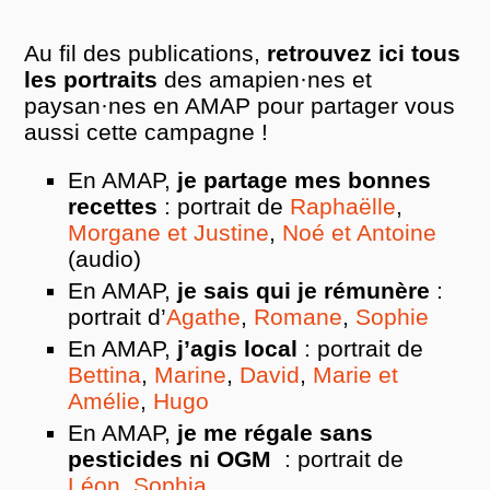
Au fil des publications,
retrouvez ici tous
les portraits
des amapien·nes et
paysan·nes en AMAP pour partager vous
aussi cette campagne !
En AMAP,
je partage mes bonnes
recettes
: portrait de
Raphaëlle
,
Morgane et Justine
,
Noé et Antoine
(audio)
En AMAP,
je sais qui je rémunère
:
portrait d’
Agathe
,
Romane
,
Sophie
En AMAP,
j’agis local
: portrait de
Bettina
,
Marine
,
David
,
Marie et
Amélie
,
Hugo
En AMAP,
je me régale sans
pesticides ni OGM
: portrait de
Léon
,
Sophia