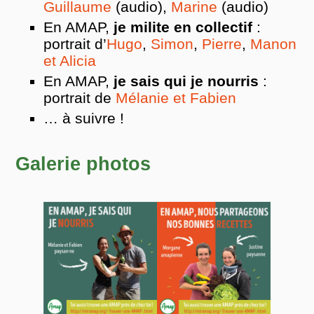
Guillaume
(audio),
Marine
(audio)
En AMAP,
je milite en collectif
:
portrait d’
Hugo
,
Simon
,
Pierre
,
Manon
et Alicia
En AMAP,
je sais qui je nourris
:
portrait de
Mélanie et Fabien
… à suivre !
Galerie photos