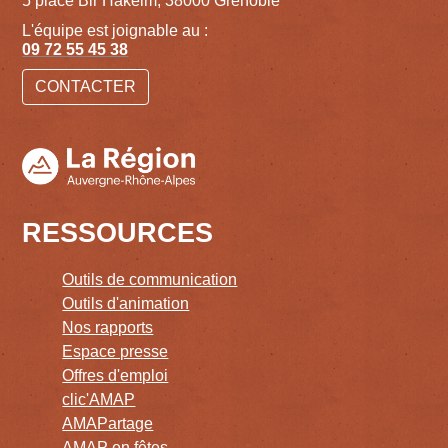
5 place Bir Hakeim, 38000 Grenoble
L'équipe est joignable au :
09 72 55 45 38
CONTACTER
RESSOURCES
Outils de communication
Outils d'animation
Nos rapports
Espace presse
Offres d'emploi
clic'AMAP
AMAPartage
AMAP en fêtes