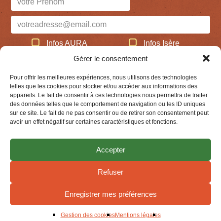
Infos AURA
Infos Isère
Gérer le consentement
JE M'ABONNE
Pour offrir les meilleures expériences, nous utilisons des technologies
telles que les cookies pour stocker et/ou accéder aux informations des
appareils. Le fait de consentir à ces technologies nous permettra de traiter
Lettre d'infos AuRA archivées
des données telles que le comportement de navigation ou les ID uniques
Lettre d'infos Isère archivées
sur ce site. Le fait de ne pas consentir ou de retirer son consentement peut
avoir un effet négatif sur certaines caractéristiques et fonctions.
Rechercher
:
Accepter
VALIDER
Refuser
Mentions légales
Gestion des cookies
Enregistrer mes préférences
© Réseau AMAP Auvergne-Rhône-Alpes
Gestion des cookies
Mentions légales