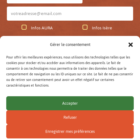
Infos AURA
Infos Isère
Gérer le consentement
JE M'ABONNE
Pour offrir les meilleures expériences, nous utilisons des technologies telles que les
cookies pour stocker et/ou accéder aux informations des appareils. Le fait de
Lettre d'infos AuRA archivées
consentir à ces technologies nous permettra de traiter des données telles que le
Lettre d'infos Isère archivées
comportement de navigation ou les ID uniques sur ce site. Le fait de ne pas consentir
ou de retirer son consentement peut avoir un effet négatif sur certaines
caractéristiques et fonctions.
Rechercher
:
Accepter
VALIDER
Refuser
Mentions légales
Gestion des cookies
Enregistrer mes préférences
© Réseau AMAP Auvergne-Rhône-Alpes