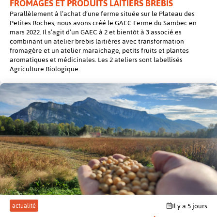
FROMAGES ET PRODUITS LAITIERS BREBIS
Parallèlement à l’achat d’une ferme située sur le Plateau des
Petites Roches, nous avons créé le GAEC Ferme du Sambec en
mars 2022. Il s’agit d’un GAEC à 2 et bientôt à 3 associé.es
combinant un atelier brebis laitières avec transformation
fromagère et un atelier maraichage, petits fruits et plantes
aromatiques et médicinales. Les 2 ateliers sont labellisés
Agriculture Biologique.
post
actualité
Il y a 5 jours