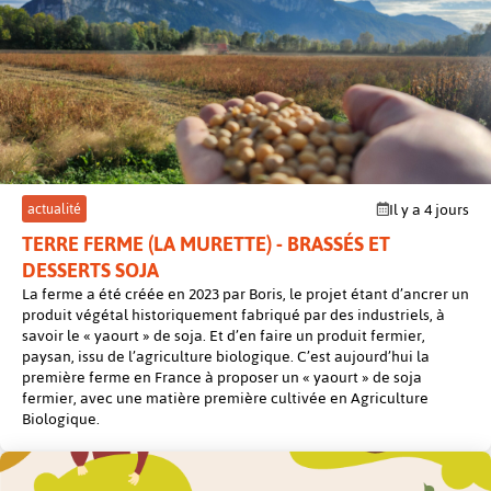
post
actualité
Il y a 4 jours
TERRE FERME (LA MURETTE) - BRASSÉS ET
DESSERTS SOJA
La ferme a été créée en 2023 par Boris, le projet étant d’ancrer un
produit végétal historiquement fabriqué par des industriels, à
savoir le « yaourt » de soja. Et d’en faire un produit fermier,
paysan, issu de l’agriculture biologique. C’est aujourd’hui la
première ferme en France à proposer un « yaourt » de soja
fermier, avec une matière première cultivée en Agriculture
Biologique.