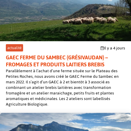
post
actualité
Il y a 4 jours
GAEC FERME DU SAMBEC (GRÉSIVAUDAN) –
FROMAGES ET PRODUITS LAITIERS BREBIS
Parallèlement à l’achat d’une ferme située sur le Plateau des
Petites Roches, nous avons créé le GAEC Ferme du Sambec en
mars 2022. Il s’agit d’un GAEC à 2 et bientôt à 3 associé.es
combinant un atelier brebis laitières avec transformation
fromagère et un atelier maraichage, petits fruits et plantes
aromatiques et médicinales. Les 2 ateliers sont labellisés
Agriculture Biologique.